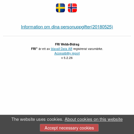
Information om dina personuppgifter(20180525)
FRI Webb-Bidrag
®
FRI
är ett av
Idavall Data AB
registrerat varumärke.
Accessibility report
v 5.2.26
The website uses cookies.
About cookies on this website
Accept necessary cookies