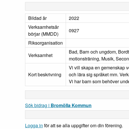
Bildad år
2022
Verksamhetsår
0927
börjar (MMDD)
Riksorganisation
Bad, Barn och ungdom, Bordtenni
Verksamhet
motionsträning, Musik, Secon
Vi vill skapa en gemenskap ve
Kort beskrivning
och lära sig språket mm. Ver
Vi har barn som behöver unde
Sök bidrag i
Bromölla Kommun
Logga in
för att se alla uppgifter om din förening.