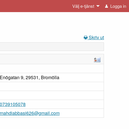
Välj e-tjänst
Logga in
Skriv ut
Enögatan 9, 29531, Bromölla
0739105078
mahdiabbasi626@gmail.com