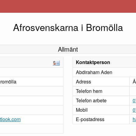
Afrosvenskarna i Bromölla
Allmänt
Kontaktperson
Abdiraham Aden
Bromölla
Adress
Å
Telefon hem
Telefon arbete
0
Mobil
0
tlook.com
E-postadress
h