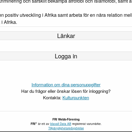
kriminering och särskilt bekämpa afrofobi och islamofobi, samt 
a en positiv utveckling i Afrika samt arbeta för en nära relation m
i Afrika.
Länkar
Logga in
Information om dina personuppgifter
Har du frågor eller önskar lösen för inloggning?
Kontakta:
Kulturpunkten
FRI Webb-Förening
®
FRI
är ett av
Idavall Data AB
registrerat varumärke.
Tillgänglighetsredogörelse