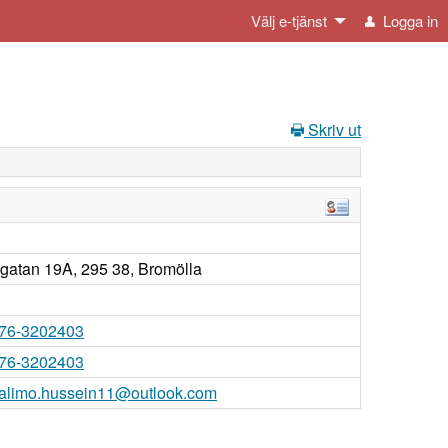
Välj e-tjänst
Logga in
Skriv ut
gatan 19A, 295 38, Bromölla
76-3202403
76-3202403
alimo.hussein11@outlook.com