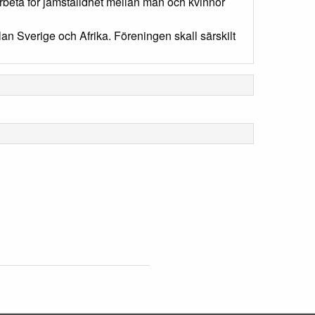
arbeta för jämställdhet mellan män och kvinnor
ellan Sverige och Afrika. Föreningen skall särskilt