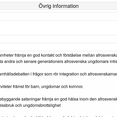
Övrig information
mheter främja en god kontakt och förståelse mellan afrosvenskar
arata andra och senare generationers afrosvenska ungdomars intr
 samhällsdebatten i frågor som rör integration och afrosvenskarn
ktiviteter främst för barn, ungdomar och kvinnor.
rebyggande satsningar främja en god hälsa inom den afrosvenska
gmissbruk och ungdomsbrottslighet