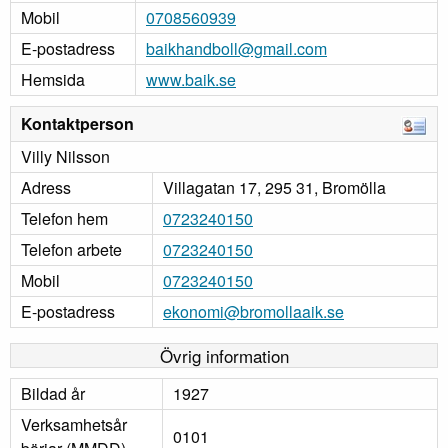
Mobil
0708560939
E-postadress
baikhandboll@gmail.com
Hemsida
www.baik.se
Kontaktperson
Villy Nilsson
Adress
Villagatan 17, 295 31, Bromölla
Telefon hem
0723240150
Telefon arbete
0723240150
Mobil
0723240150
E-postadress
ekonomi@bromollaaik.se
Övrig information
Bildad år
1927
Verksamhetsår
0101