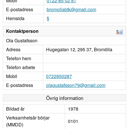
Mobil
0722-85 02 87
E-postadress
bromollabtk@gmail.com
Hemsida
§
Kontaktperson
Ola Gustafsson
Adress
Hugegatan 12, 295 37, Bromölla
Telefon hem
Telefon arbete
Mobil
0722850287
E-postadress
olagustafsson79@gmail.com
Övrig information
Bildad år
1978
Verksamhetsår börjar
0101
(MMDD)