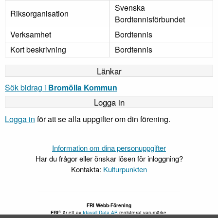
Svenska
Riksorganisation
Bordtennisförbundet
Verksamhet
Bordtennis
Kort beskrivning
Bordtennis
Länkar
Sök bidrag i
Bromölla Kommun
Logga in
Logga in
för att se alla uppgifter om din förening.
Information om dina personuppgifter
Har du frågor eller önskar lösen för inloggning?
Kontakta:
Kulturpunkten
FRI Webb-Förening
®
FRI
är ett av
Idavall Data AB
registrerat varumärke.