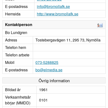
E-postadress
info@bromollafk.se
Hemsida
http://www.bromollafk.se
Kontaktperson
Bo Lundgren
Adress
Tostebergavägen 11, 295 73, Nymölla
Telefon hem
Telefon arbete
Mobil
073-5288825
E-postadress
bo@elmedia.se
Övrig information
Bildad år
1961
Verksamhetsår
0101
börjar (MMDD)