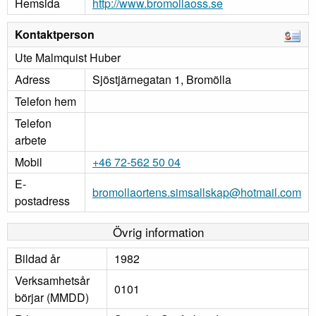
Hemsida
http://www.bromollaoss.se
Kontaktperson
Ute Malmquist Huber
Adress
Sjöstjärnegatan 1, Bromölla
Telefon hem
Telefon
arbete
Mobil
+46 72-562 50 04
E-
bromollaortens.simsallskap@hotmail.com
postadress
Övrig information
Bildad år
1982
Verksamhetsår
0101
börjar (MMDD)