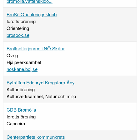
bromolla.vattenskido...
BroSö Orienteringsklubb
Idrottsförening
Orientering
brosook.se
Brottsofferjouren i NÖ Skåne
Övrig
Hjälpverksamhet
noskane.boj.se
Byträffen Edenryd-Krogstorp-Åby
Kulturförening
Kulturverksamhet, Natur och miljö
CDB Bromölla
Idrottsförening
Capoeira
Centerpartiets kommunkrets