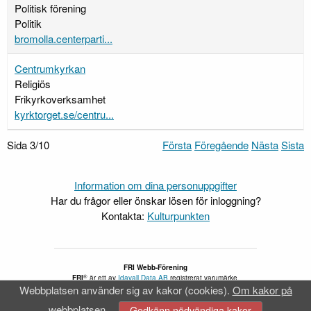
Politisk förening
Politik
bromolla.centerparti...
Centrumkyrkan
Religiös
Frikyrkoverksamhet
kyrktorget.se/centru...
Sida 3/10
Första
Föregående
Nästa
Sista
Information om dina personuppgifter
Har du frågor eller önskar lösen för inloggning?
Kontakta:
Kulturpunkten
FRI Webb-Förening
®
FRI
är ett av
Idavall Data AB
registrerat varumärke.
Webbplatsen använder sig av kakor (cookies).
Om kakor på
Tillgänglighetsredogörelse
v 5.2.28
webbplatsen
Godkänn nödvändiga kakor