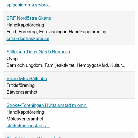
spfseniorerna.se/bro...
SRF Nordöstra Skåne
Handikappförening
Fritid, Föredrag, Föreläsningar, Handikappförening...
srfnordostraskane.se
Stiftelsen Tians Gård i Bromölla
Övrig
Barn och ungdom, Familjeaktivitet, Hembygdsvård, Kultur...
Strandviks Båtklubb
Fritidsförening
Båtverksamhet
Stroke-Föreningen i Kristianstad m omn.
Handikappförening
Mötesverksamhet
strokekristianstad.s...