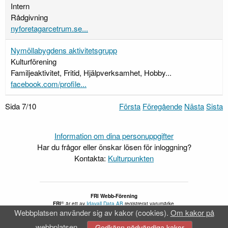
Intern
Rådgivning
nyforetagarcetrum.se...
Nymöllabygdens aktivitetsgrupp
Kulturförening
Familjeaktivitet, Fritid, Hjälpverksamhet, Hobby...
facebook.com/profile...
Sida 7/10
Första
Föregående
Nästa
Sista
Information om dina personuppgifter
Har du frågor eller önskar lösen för inloggning?
Kontakta:
Kulturpunkten
FRI Webb-Förening
®
FRI
är ett av
Idavall Data AB
registrerat varumärke.
Webbplatsen använder sig av kakor (cookies).
Om kakor på
Tillgänglighetsredogörelse
v 5.2.28
webbplatsen
Godkänn nödvändiga kakor