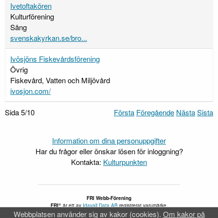
Ivetoftakören
Kulturförening
Sång
svenskakyrkan.se/bro...
Ivösjöns Fiskevårdsförening
Övrig
Fiskevård, Vatten och Miljövård
ivosjon.com/
Sida 5/10
Första
Föregående
Nästa
Sista
Information om dina personuppgifter
Har du frågor eller önskar lösen för inloggning?
Kontakta:
Kulturpunkten
FRI Webb-Förening
®
FRI
är ett av
Idavall Data AB
registrerat varumärke.
Webbplatsen använder sig av kakor (cookies).
Om kakor på
Tillgänglighetsredogörelse