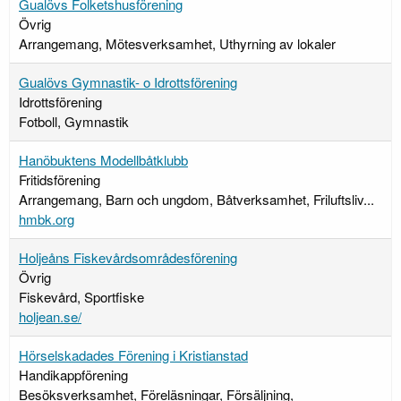
Gualövs Folketshusförening
Övrig
Arrangemang, Mötesverksamhet, Uthyrning av lokaler
Gualövs Gymnastik- o Idrottsförening
Idrottsförening
Fotboll, Gymnastik
Hanöbuktens Modellbåtklubb
Fritidsförening
Arrangemang, Barn och ungdom, Båtverksamhet, Friluftsliv...
hmbk.org
Holjeåns Fiskevårdsområdesförening
Övrig
Fiskevård, Sportfiske
holjean.se/
Hörselskadades Förening i Kristianstad
Handikappförening
Besöksverksamhet, Föreläsningar, Försäljning,